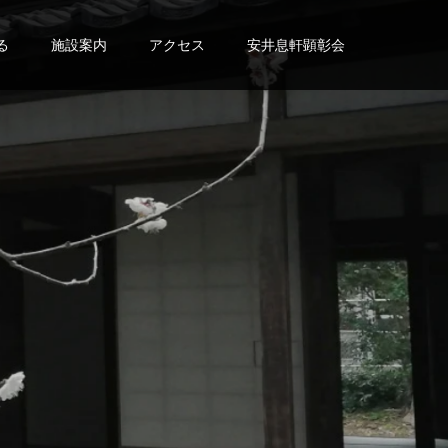
る
施設案内
アクセス
安井息軒顕彰会