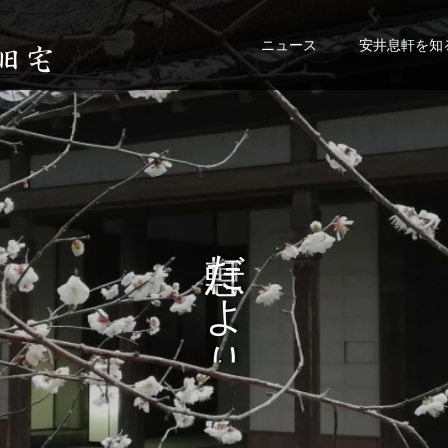
ニュース
安井息軒を知
だ
よ
り