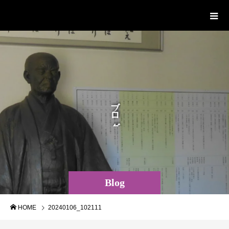
宮崎市 安井息軒記念館・安井息軒旧
宅ホームページ
ブ
ロ
グ
Blog
HOME
20240106_102111